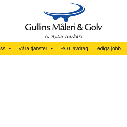
ss
Våra tjänster
ROT-avdrag
Lediga jobb