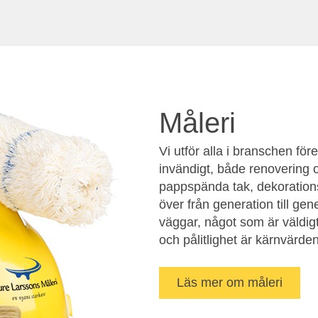
Måleri
Vi utför alla i branschen f
invändigt, både renovering 
pappspända tak, dekoration
över från generation till gen
väggar, något som är väldigt
och pålitlighet är kärnvärden
Läs mer om måleri